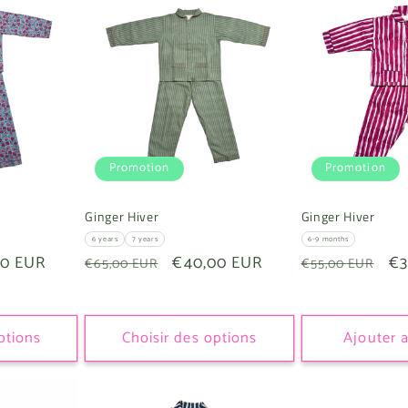
Promotion
Promotion
Ginger Hiver
Ginger Hiver
6 years
7 years
6-9 months
00 EUR
Prix
Prix
€40,00 EUR
Prix
Pr
€3
€65,00 EUR
€55,00 EUR
tionnel
habituel
promotionnel
habituel
pr
ptions
Choisir des options
Ajouter 