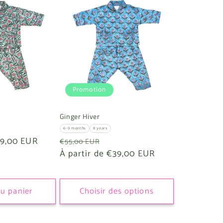
o
n
Promotion
Ginger Hiver
6-9 months
8 years
ix
9,00 EUR
Prix
Prix
€55,00 EUR
omotionnel
habituel
À partir de €39,00 EUR
promotionnel
au panier
Choisir des options