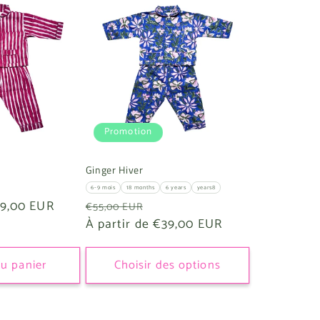
Promotion
Ginger Hiver
6-9 mois
18 months
6 years
years8
ix
9,00 EUR
Prix
Prix
€55,00 EUR
omotionnel
habituel
À partir de €39,00 EUR
promotionnel
au panier
Choisir des options