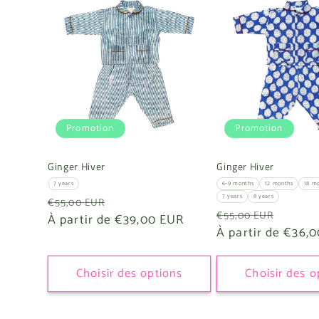
e
c
t
Promotion
Promotion
i
Ginger Hiver
Ginger Hiver
o
7 years
6-9 months
12 months
18 m
7 years
8 years
Prix
Prix
€55,00 EUR
n
Prix
Prix
€55,00 EUR
habituel
À partir de €39,00 EUR
promotionnel
habituel
À partir de €36,
promo
:
Choisir des options
Choisir des o