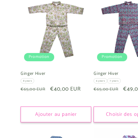
Promotion
Promotion
Ginger Hiver
Ginger Hiver
8 years
6 years
7 years
Prix
Prix
€40,00 EUR
Prix
Prix
€49,
€65,00 EUR
€65,00 EUR
habituel
promotionnel
habituel
promo
Ajouter au panier
Choisir des o