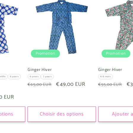
Promotion
Promotion
Ginger Hiver
Ginger Hiver
onths
6 years
6 years
7 years
6-9 mois
Prix
Prix
€49,00 EUR
Prix
Pr
€3
€65,00 EUR
€55,00 EUR
habituel
promotionnel
habituel
pr
00 EUR
tionnel
ptions
Choisir des options
Ajouter 