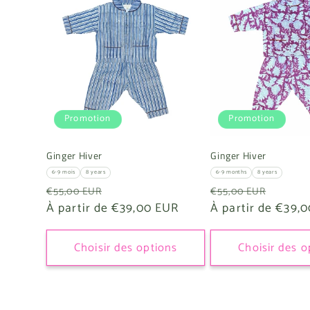
Promotion
Promotion
Ginger Hiver
Ginger Hiver
6-9 mois
8 years
6-9 months
8 years
Prix
Prix
Prix
Prix
€55,00 EUR
€55,00 EUR
habituel
À partir de €39,00 EUR
promotionnel
habituel
À partir de €39,
promo
Choisir des options
Choisir des o