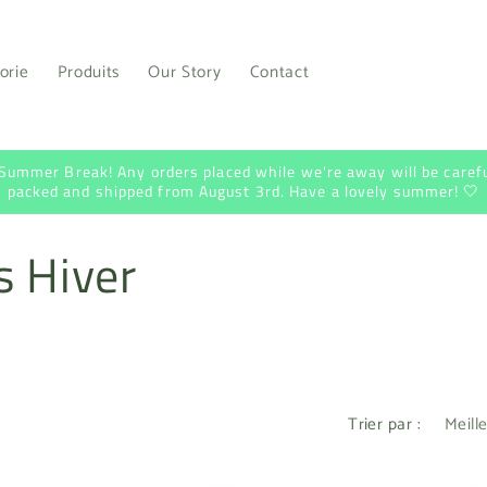
orie
Produits
Our Story
Contact
 Summer Break! Any orders placed while we're away will be carefu
packed and shipped from August 3rd. Have a lovely summer! 🤍
s Hiver
Trier par :