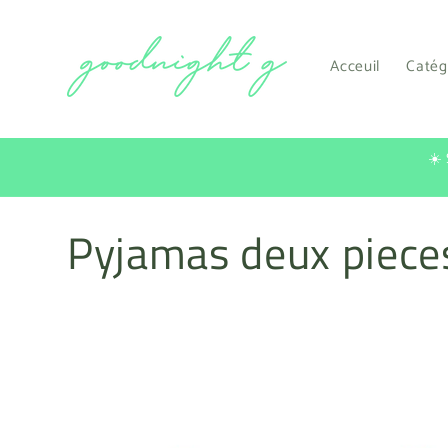
et
passer
au
contenu
Acceuil
Catég
☀️
C
Pyjamas deux piece
o
l
l